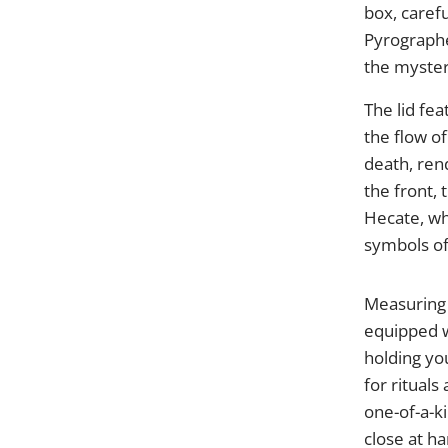
box, carefu
Pyrographe
the myster
The lid fe
the flow o
death, ren
the front,
Hecate, wh
symbols of
Measuring 
equipped wi
holding you
for rituals
one-of-a-k
close at ha