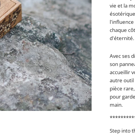
vie et la 
ésotérique.
l'influence
chaque côt
d'éternité.
Avec ses d
son pannea
accueillir 
autre outil
pièce rare
pour garde
main.
*********
Step into 